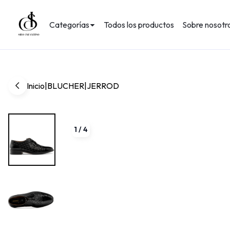
Categorías
Todos los productos
Sobre nosotr
Inicio
|
BLUCHER
|
JERROD
1
/
4