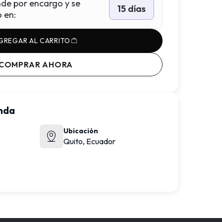
nde por encargo y se
15 días
o en
:
GREGAR AL CARRITO
COMPRAR AHORA
enda
Ubicación
Quito,
Ecuador