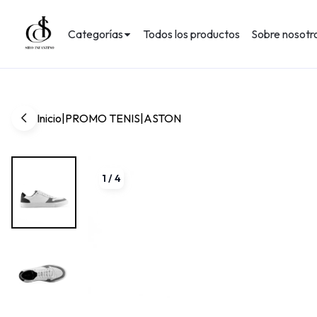
Categorías
Todos los productos
Sobre nosotr
Inicio
|
PROMO TENIS
|
ASTON
1
/
4